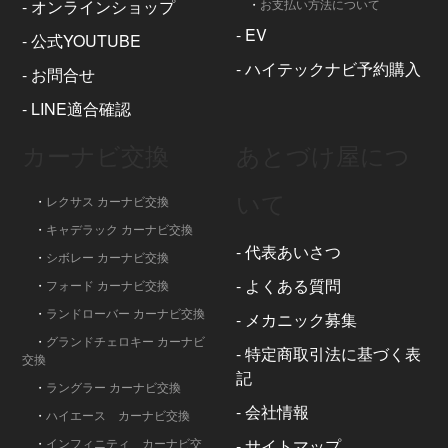
-
オンラインショップ
・
お支払い方法について
-
EV
-
公式YOUTUBE
-
ハイテックナビ予約購入
-
お問合せ
-
LINE適合確認
カーナビ交換
あとづけ屋につ
いて
・
レクサス カーナビ交換
・
キャデラック カーナビ交換
-
代表あいさつ
・
シボレー カーナビ交換
-
よくある質問
・
フォード カーナビ交換
・
ランドローバー カーナビ交換
-
メカニック募集
・
グランドチェロキー カーナビ
-
特定商取引法に基づく表
交換
記
・
ラングラー カーナビ交換
-
会社情報
・
ハイエース カーナビ交換
・
インフィニティ カーナビ交
-
サイトマップ