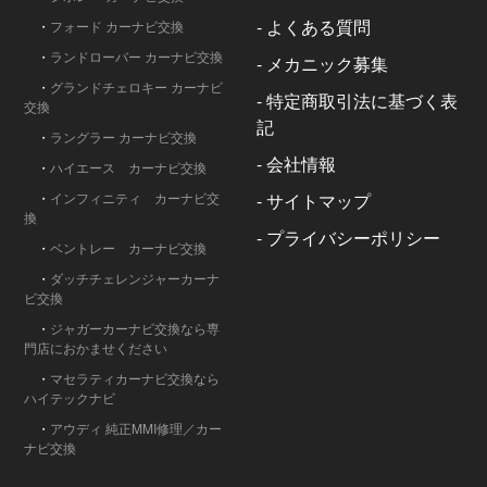
-
よくある質問
・
フォード カーナビ交換
・
ランドローバー カーナビ交換
-
メカニック募集
・
グランドチェロキー カーナビ
-
特定商取引法に基づく表
交換
記
・
ラングラー カーナビ交換
-
会社情報
・
ハイエース カーナビ交換
・
インフィニティ カーナビ交
-
サイトマップ
換
-
プライバシーポリシー
・
ベントレー カーナビ交換
・
ダッチチェレンジャーカーナ
ビ交換
・
ジャガーカーナビ交換なら専
門店におかませください
・
マセラティカーナビ交換なら
ハイテックナビ
・
アウディ 純正MMI修理／カー
ナビ交換