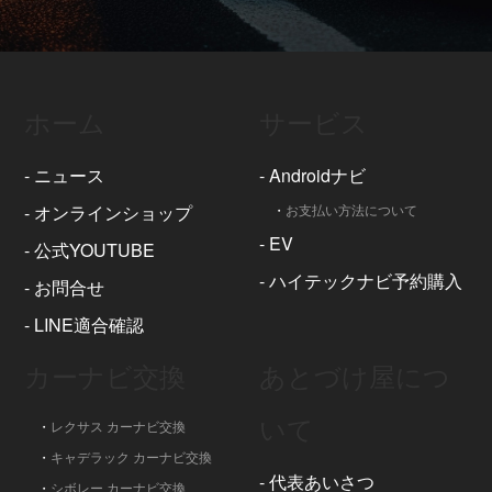
ホーム
サービス
-
ニュース
-
Androidナビ
-
オンラインショップ
・
お支払い方法について
-
EV
-
公式YOUTUBE
-
ハイテックナビ予約購入
-
お問合せ
-
LINE適合確認
カーナビ交換
あとづけ屋につ
いて
・
レクサス カーナビ交換
・
キャデラック カーナビ交換
-
代表あいさつ
・
シボレー カーナビ交換