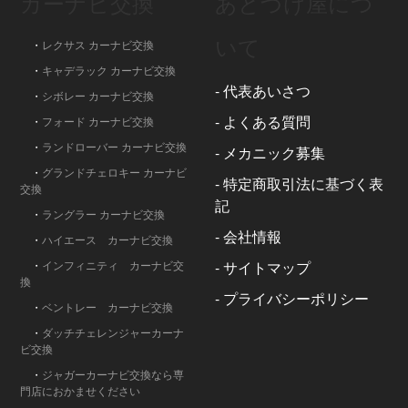
カーナビ交換
あとづけ屋につ
いて
・
レクサス カーナビ交換
・
キャデラック カーナビ交換
-
代表あいさつ
・
シボレー カーナビ交換
-
よくある質問
・
フォード カーナビ交換
・
ランドローバー カーナビ交換
-
メカニック募集
・
グランドチェロキー カーナビ
-
特定商取引法に基づく表
交換
記
・
ラングラー カーナビ交換
-
会社情報
・
ハイエース カーナビ交換
・
インフィニティ カーナビ交
-
サイトマップ
換
-
プライバシーポリシー
・
ベントレー カーナビ交換
・
ダッチチェレンジャーカーナ
ビ交換
・
ジャガーカーナビ交換なら専
門店におかませください