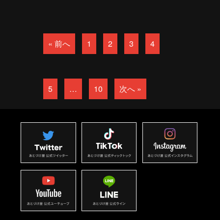
« 前へ
1
2
3
4
5
…
10
次へ »