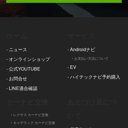
ホーム
サービス
-
ニュース
-
Androidナビ
-
オンラインショップ
・
お支払い方法について
-
EV
-
公式YOUTUBE
-
ハイテックナビ予約購入
-
お問合せ
-
LINE適合確認
カーナビ交換
あとづけ屋につ
いて
・
レクサス カーナビ交換
・
キャデラック カーナビ交換