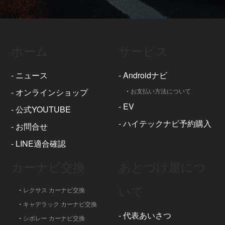
ホーム
サービス
-
ニュース
-
Androidナビ
-
オンラインショップ
・
お支払い方法について
-
EV
-
公式YOUTUBE
-
ハイテックナビ予約購入
-
お問合せ
-
LINE適合確認
カーナビ交換
あとづけ屋につ
いて
・
レクサス カーナビ交換
・
キャデラック カーナビ交換
-
代表あいさつ
・
シボレー カーナビ交換