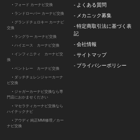
-
よくある質問
・
フォード カーナビ交換
・
ランドローバー カーナビ交換
-
メカニック募集
・
グランドチェロキー カーナビ
-
特定商取引法に基づく表
交換
記
・
ラングラー カーナビ交換
-
会社情報
・
ハイエース カーナビ交換
・
インフィニティ カーナビ交
-
サイトマップ
換
-
プライバシーポリシー
・
ベントレー カーナビ交換
・
ダッチチェレンジャーカーナ
ビ交換
・
ジャガーカーナビ交換なら専
門店におかませください
・
マセラティカーナビ交換なら
ハイテックナビ
・
アウディ 純正MMI修理／カー
ナビ交換