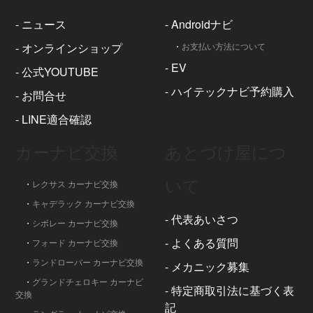
-
ニュース
-
Androidナビ
-
オンラインショップ
・
お支払い方法について
-
EV
-
公式YOUTUBE
-
ハイテックナビ予約購入
-
お問合せ
-
LINE適合確認
カーナビ交換
あとづけ屋につ
いて
・
レクサス カーナビ交換
・
キャデラック カーナビ交換
-
代表あいさつ
・
シボレー カーナビ交換
-
よくある質問
・
フォード カーナビ交換
・
ランドローバー カーナビ交換
-
メカニック募集
・
グランドチェロキー カーナビ
-
特定商取引法に基づく表
交換
記