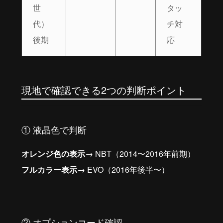
世
タッ
代）
チ対
後期
応
現地で確認できる2つの判断ポイント
① 液晶色で判断
オレンジ色の表示
→ NBT（2014〜2016年前期）
フルカラー表示
→ EVO（2016年後半〜）
② オプションコード確認