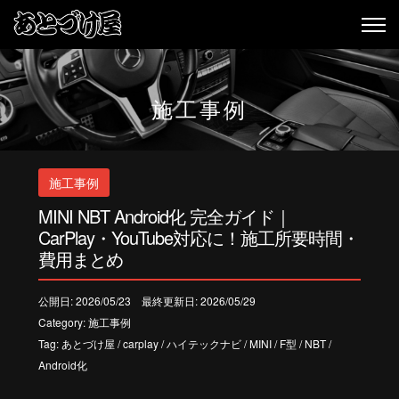
施工事例
施工事例
MINI NBT Android化 完全ガイド｜
CarPlay・YouTube対応に！施工所要時間・
費用まとめ
公開日: 2026/05/23 最終更新日: 2026/05/29
Category:
施工事例
Tag:
あとづけ屋
/
carplay
/
ハイテックナビ
/
MINI
/
F型
/
NBT
/
Android化