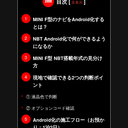
目次
[
]
非表示
MINI F型のナビをAndroid化する
とは？
NBT Android化で何ができるよう
になるか
MINI F型 NBT搭載年式の見分け
方
現地で確認できる2つの判断ポイ
ント
① 液晶色で判断
② オプションコード確認
Android化の施工フロー（お預か
り：1泊2日）