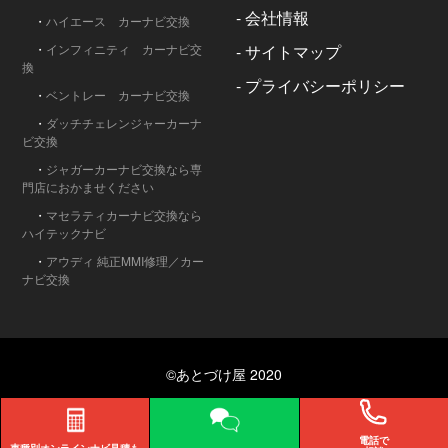
-
会社情報
・
ハイエース カーナビ交換
・
インフィニティ カーナビ交
-
サイトマップ
換
-
プライバシーポリシー
・
ベントレー カーナビ交換
・
ダッチチェレンジャーカーナ
ビ交換
・
ジャガーカーナビ交換なら専
門店におかませください
・
マセラティカーナビ交換なら
ハイテックナビ
・
アウディ 純正MMI修理／カー
ナビ交換
©あとづけ屋 2020
電話で