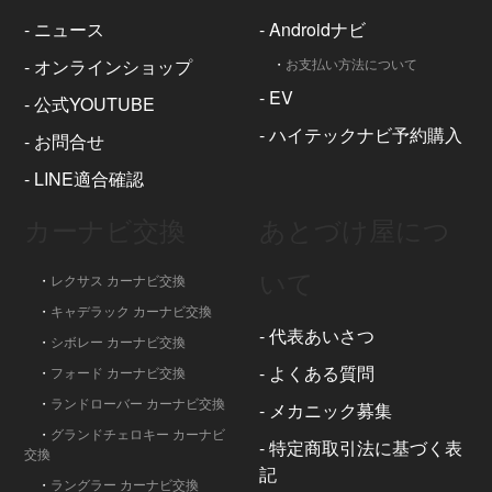
-
ニュース
-
Androidナビ
-
オンラインショップ
・
お支払い方法について
-
EV
-
公式YOUTUBE
-
ハイテックナビ予約購入
-
お問合せ
-
LINE適合確認
カーナビ交換
あとづけ屋につ
いて
・
レクサス カーナビ交換
・
キャデラック カーナビ交換
-
代表あいさつ
・
シボレー カーナビ交換
-
よくある質問
・
フォード カーナビ交換
・
ランドローバー カーナビ交換
-
メカニック募集
・
グランドチェロキー カーナビ
-
特定商取引法に基づく表
交換
記
・
ラングラー カーナビ交換