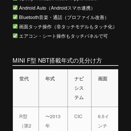
Android Auto（Androidスマホ連携）
Bluetooth音楽・通話（プロファイル改善）
画面タッチ操作（非タッチモデルもタッチ化）
エアコン・シート操作もタッチパネルで可
MINI F型 NBT搭載年式の見分け方
世代
年式
ナビ
画面
シス
テム
R型
〜2013
CIC
6.5イ
（第2
年
ンチ