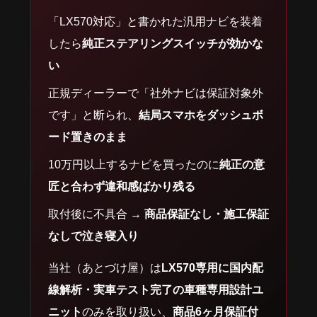
「LX570対応」と書かれた汎用ナビを装着
したら
純正ステアリングスイッチが効かな
い
正規ディーラーで「社外ナビは保証対象外
です」と断られ、
結局スマホをダッシュボ
ード置きのまま
10万円以上するナビを買ったのに
純正の意
匠と合わず違和感ばかり残る
取付後に不具合 →
商品保証なし・施工保証
なしで泣き寝入り
当社（あとづけ屋）は
LX570専用に国内配
線解析・実車テスト完了の車種専用設計ユ
ニット
のみを取り扱い、
商品6ヶ月保証付