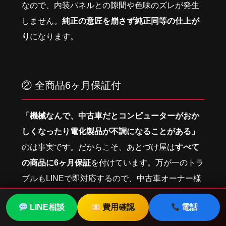
なので、内装パネルとの隙間や色味のズレが発生
しません。
純正の意匠を崩さず純正同等の仕上が
り
になります。
② 全商品6ヶ月保証付
「機械なんで、中古車だとコンピューターがおか
しくなったり電化製品が不調になることがある」
のは事実です。だからこそ、あとづけ屋は
すべて
の商品に6ヶ月保証
を付けています。万が一のトラ
ブルもLINEで即対応するので、中古車オーナー様
こそ安心してご利用いただけます。
LINE相談
費用確認
電話
電話で
車種別オンライン
ナビ見積も
相談
適合を
無料確認
り