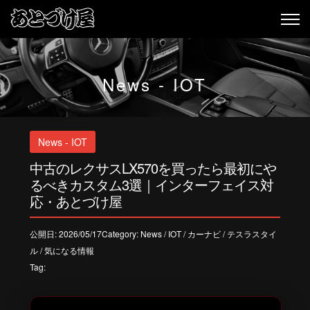
News - IOT
News - IOT
中古のレクサスLX570を買ったら最初にや
るべきカスタム3選｜インターフェイス対
応・あとづけ屋
公開日: 2026/05/17Category:
News
/
IOT
/
カーナビ
/
テスラスタイ
ル
/
気になる情報
Tag: