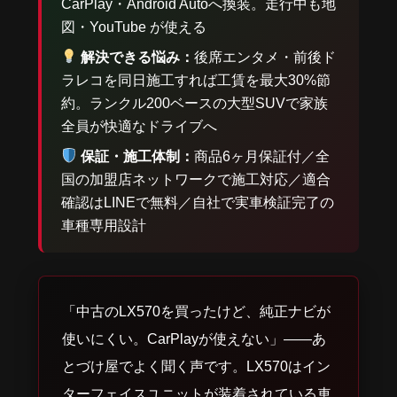
CarPlay・Android Autoへ換装。走行中も地
図・YouTube が使える
解決できる悩み：
後席エンタメ・前後ド
ラレコを同日施工すれば工賃を最大30%節
約。ランクル200ベースの大型SUVで家族
全員が快適なドライブへ
保証・施工体制：
商品6ヶ月保証付／全
国の加盟店ネットワークで施工対応／適合
確認はLINEで無料／自社で実車検証完了の
車種専用設計
「中古のLX570を買ったけど、純正ナビが
使いにくい。CarPlayが使えない」——あ
とづけ屋でよく聞く声です。LX570はイン
ターフェイスユニットが装着されている車