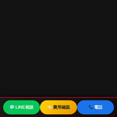
LINE相談
費用確認
電話
電話で
車種別オンライン
ナビ見積も
相談
適合を
無料確認
り