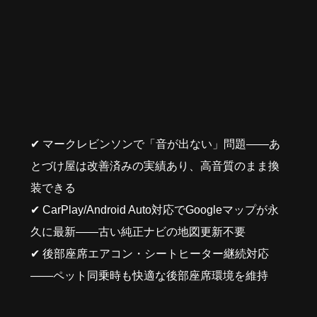
✔ マークレビンソンで「音が出ない」問題——あ
とづけ屋は改善済みの実績あり、高音質のまま換
装できる
✔ CarPlay/Android Auto対応でGoogleマップが永
久に最新——古い純正ナビの地図更新不要
✔ 後部座席エアコン・シートヒーター継続対応
——ペット同乗時も快適な後部座席環境を維持