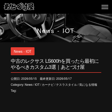
News - IOT
News - IOT
中古のレクサス LS600hを買ったら最初に
やるべきカスタム3選｜あとづけ屋
公開日: 2026/05/15 最終更新日: 2026/05/17
Category:
News
/
IOT
/
カーナビ
/
テスラスタイル
/
気になる情報
Tag: