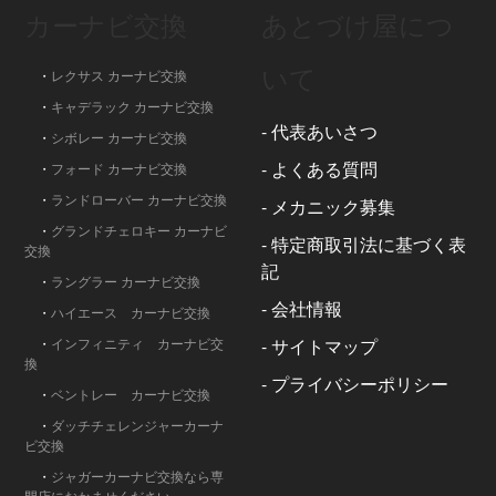
カーナビ交換
あとづけ屋につ
いて
・
レクサス カーナビ交換
・
キャデラック カーナビ交換
-
代表あいさつ
・
シボレー カーナビ交換
-
よくある質問
・
フォード カーナビ交換
・
ランドローバー カーナビ交換
-
メカニック募集
・
グランドチェロキー カーナビ
-
特定商取引法に基づく表
交換
記
・
ラングラー カーナビ交換
-
会社情報
・
ハイエース カーナビ交換
・
インフィニティ カーナビ交
-
サイトマップ
換
-
プライバシーポリシー
・
ベントレー カーナビ交換
・
ダッチチェレンジャーカーナ
ビ交換
・
ジャガーカーナビ交換なら専
門店におかませください