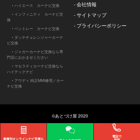
-
会社情報
・
ハイエース カーナビ交換
・
インフィニティ カーナビ交
-
サイトマップ
換
-
プライバシーポリシー
・
ベントレー カーナビ交換
・
ダッチチェレンジャーカーナ
ビ交換
・
ジャガーカーナビ交換なら専
門店におかませください
・
マセラティカーナビ交換なら
ハイテックナビ
・
アウディ 純正MMI修理／カー
ナビ交換
©あとづけ屋 2020
電話で
車種別オンライン
ナビ見積も
相談