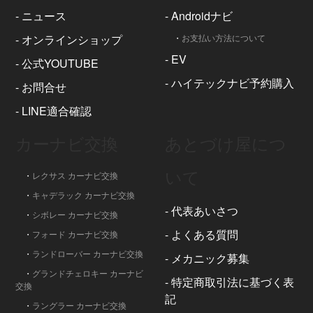
-
ニュース
-
Androidナビ
-
オンラインショップ
・
お支払い方法について
-
EV
-
公式YOUTUBE
-
ハイテックナビ予約購入
-
お問合せ
-
LINE適合確認
カーナビ交換
あとづけ屋につ
いて
・
レクサス カーナビ交換
・
キャデラック カーナビ交換
-
代表あいさつ
・
シボレー カーナビ交換
-
よくある質問
・
フォード カーナビ交換
・
ランドローバー カーナビ交換
-
メカニック募集
・
グランドチェロキー カーナビ
-
特定商取引法に基づく表
交換
記
・
ラングラー カーナビ交換