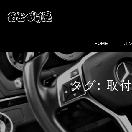
HOME
オ
タグ:
取