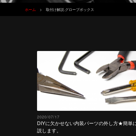
ホーム
>
取付け解説.グローブボックス
2020/07/17
DIYに欠かせない内装パーツの外し方★簡単
説します。