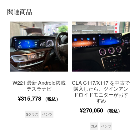
関連商品
W221 最新 Android搭載
CLA C117/X117 を中古で
テスラナビ
購入したら、ツインアン
ドロイドモニターがおす
¥
315,778
（税込）
すめ
¥
270,050
（税込）
Sクラス
ベンツ
CLA
ベンツ