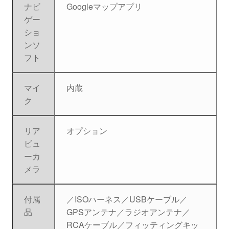
ナビ
Googleマップアプリ
ゲー
ショ
ンソ
フト
マイ
内蔵
ク
リア
オプション
ビュ
ーカ
メラ
付属
／ISOハーネス／USBケーブル／
品
GPSアンテナ／ラジオアンテナ／
RCAケーブル／フィッティングキッ