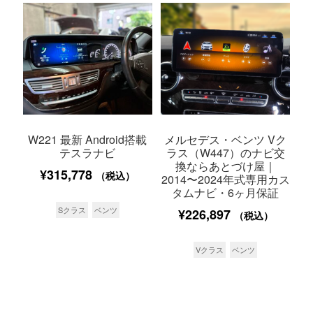
W221 最新 Android搭載
メルセデス・ベンツ Vク
テスラナビ
ラス（W447）のナビ交
換ならあとづけ屋｜
¥
315,778
（税込）
2014〜2024年式専用カス
タムナビ・6ヶ月保証
Sクラス
ベンツ
¥
226,897
（税込）
Vクラス
ベンツ