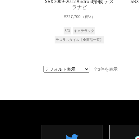
SRX 2009-2012 Android搭載 テス
SRX
ラナビ
¥
227,700
（税込）
SRX
キャデラック
テスラスタイル【全商品一覧】
全2件を表示