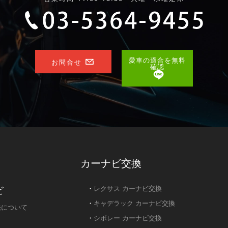
愛車の適合を無料
お問合せ
確認
カーナビ交換
ビ
・
レクサス カーナビ交換
・
キャデラック カーナビ交換
法について
・
シボレー カーナビ交換