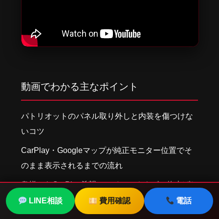
動画でわかる主なポイント
パトリオットのパネル取り外しと内装を傷つけな
いコツ
CarPlay・Googleマップが純正モニター位置でそ
のまま表示されるまでの流れ
奥様からCarPlay希望→ハイテックナビへ格上げし
た経緯と実際の操作感
LINE相談
費用確認
電話
電話で
車種別オンライン
ナビ見積も
相談
適合を
無料確認
り