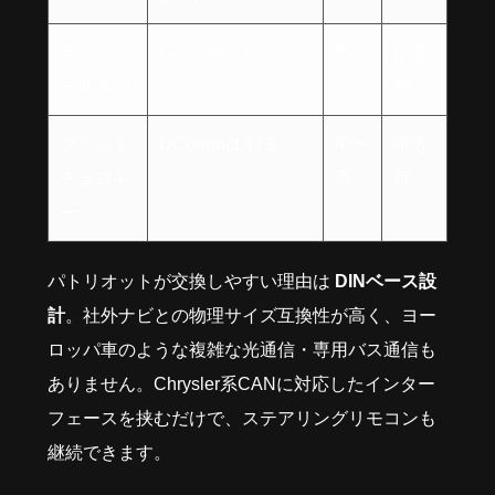
ラングラ
UConnect 5
高
拡張
ーJL 4xe
型
グランド
UConnect 4 / 5
中〜
両方
チェロキ
高
可
ー
パトリオットが交換しやすい理由は
DINベース設
計
。社外ナビとの物理サイズ互換性が高く、ヨー
ロッパ車のような複雑な光通信・専用バス通信も
ありません。Chrysler系CANに対応したインター
フェースを挟むだけで、ステアリングリモコンも
継続できます。