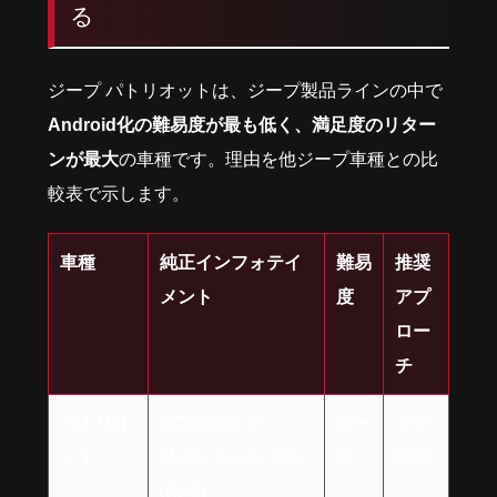
る
ジープ パトリオットは、ジープ製品ラインの中で
Android化の難易度が最も低く、満足度のリター
ンが最大
の車種です。理由を他ジープ車種との比
較表で示します。
車種
純正インフォテイ
難易
推奨
メント
度
アプ
ロー
チ
パトリオ
UConnect 3 /
低〜
全交
ット
Media Center 430
中
換型
(RA3)