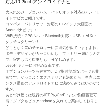
対応10.2inchアンドロイドナビ
大人気のジープコンパス・パトリオット対応のアンドロ
イドナビのご紹介です。
コンパス・パトリオット対応の10.2インチ大画面の
Androidナビです！
WiFi接続・GPS Navi・Bluetooth対応・USB + AUX・
タッチスクリーン！
どことなく昔のチェロキーに雰囲気が似ていますよね。
ボディデザインがカッコいいし、ファミリー層にも人気
で、室内も広く街乗りも十分楽しめます。
Jeepビギナーにお勧めな車です。
オプションパーツも豊富で、DIY取付簡単なパーツも豊
富です。かっこよくエクステリアも決めたら、車内はエ
ンタメ最強のアンドロイドナビに決めてみてはいかがで
すか。
あとづけ屋では現行の
JEEPのCarPlayでの動画視聴可
能アダプタ
もピュアandroidを入れてご案内しておりま