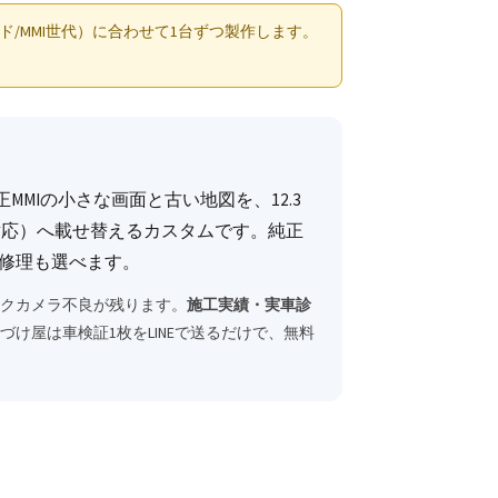
ド/MMI世代）に合わせて1台ずつ製作します。
純正MMIの小さな画面と古い地図を、12.3
d Auto対応）へ載せ替えるカスタムです。純正
I修理も選べます。
ックカメラ不良が残ります。
施工実績・実車診
け屋は車検証1枚をLINEで送るだけで、無料