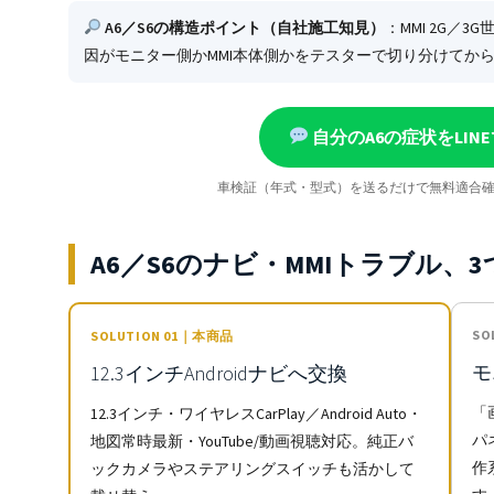
A6／S6の構造ポイント（自社施工知見）
：MMI 2G／
因がモニター側かMMI本体側かをテスターで切り分けてか
自分のA6の症状をLIN
車検証（年式・型式）を送るだけで無料適合確
A6／S6のナビ・MMIトラブル、
SO
SOLUTION 01｜本商品
モ
12.3インチAndroidナビへ交換
「
12.3インチ・ワイヤレスCarPlay／Android Auto・
パ
地図常時最新・YouTube/動画視聴対応。純正バ
作
ックカメラやステアリングスイッチも活かして