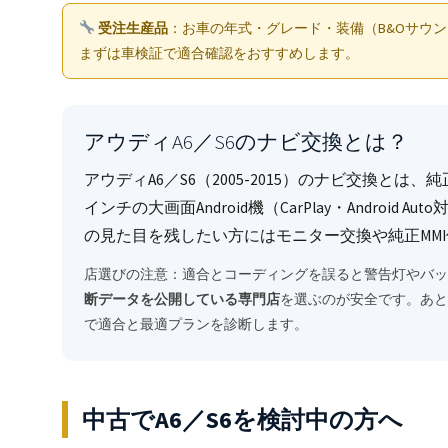
受注生産品
：お車の年式・グレード・装備（B&Oサウン
まずは車検証で適合確認をおすすめします。
アウディA6／S6のナビ交換とは？
アウディA6／S6（2005-2015）のナビ交換とは、
インチの大画面Android機（CarPlay・Androi
の見た目を残したい方にはモニター交換や純正MM
店選びの注意：適合とコーディングを誤ると警告灯やバ
断データを公開している専門店
を選ぶのが安全です。あとづ
で適合と最適プランを診断します。
中古でA6／S6を検討中の方へ