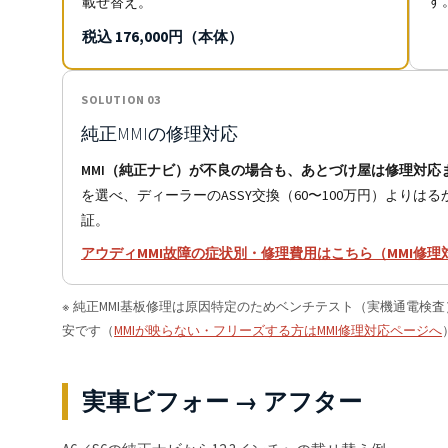
す
載せ替え。
税込 176,000円（本体）
SOLUTION 03
純正MMIの修理対応
MMI（純正ナビ）が不良の場合も、あとづけ屋は修理対応
を選べ、ディーラーのASSY交換（60〜100万円）より
証。
アウディMMI故障の症状別・修理費用はこちら（MMI修理
※ 純正MMI基板修理は原因特定のためベンチテスト（実機通電検
安です（
MMIが映らない・フリーズする方はMMI修理対応ページへ
実車ビフォー → アフター