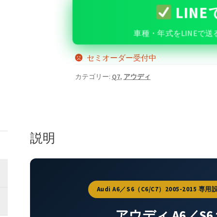
LIN
車種・年式をLINEで
セミオーダー受付中
カテゴリー:
Q7
,
アウディ
説明
Audi A6／S6（C6/C7）2005-201
アウディ A6／S