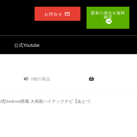
愛車の適合を無料
お問合せ
確認
公式Youtube
¥
0
0個の商品
 12.3型Android搭載 大画面ハイテックナビ【あとづ