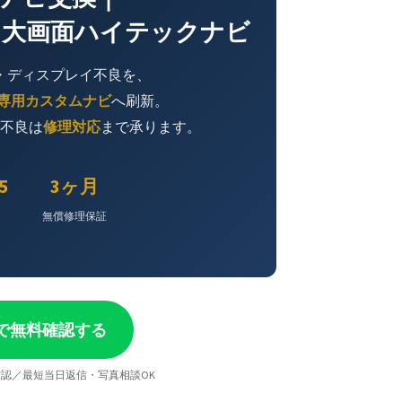
oid搭載 大画面ハイテックナビ
・ディスプレイ不良を、
6専用カスタムナビ
へ刷新。
I不良は
修理対応
まで承ります。
5
3ヶ月
無償修理保証
NEで無料確認する
認／最短当日返信・写真相談OK