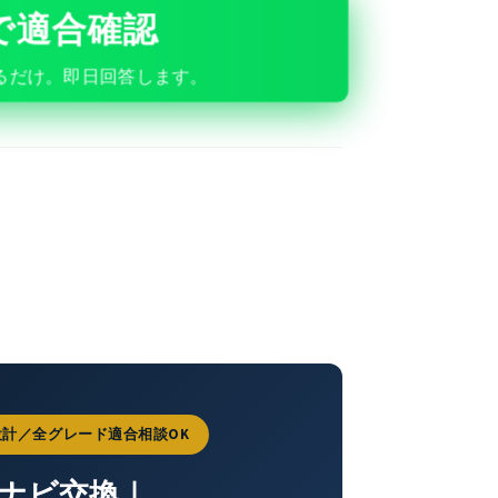
Eで適合確認
送るだけ。即日回答します。
5 専用設計／全グレード適合相談OK
6 ナビ交換｜