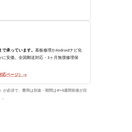
。
まで承っています。
基板修理かAndroidナビ化
はるかに安価。全国郵送対応・3ヶ月無償修理保
対応ページ）→
査）が必須で、費用は別途・期間は4〜6週間前後が目
）。