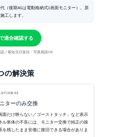
3G世代（後期4Gは電動格納式1画面モニター）。原
ら施工します。
Eで適合確認する
認／最短当日返信・写真相談OK
3つの解決策
LUTION 02
ニターのみ交換
画面だけ映らない／ゴーストタッチ」など表示
ネル単体の不良には、モニター交換で純正の操
系を残したまま安価に復旧できる場合がありま