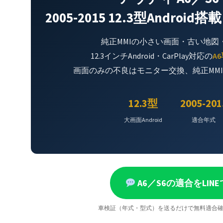
2005-2015 12.3型Andr
純正MMIの小さい画面・古い地図
12.3インチAndroid・CarPlay対応の
A
画面のみの不良はモニター交換、純正MM
12.3型
2005-201
大画面Android
適合年式
A6／S6の適合をLI
車検証（年式・型式）を送るだけで無料適合確