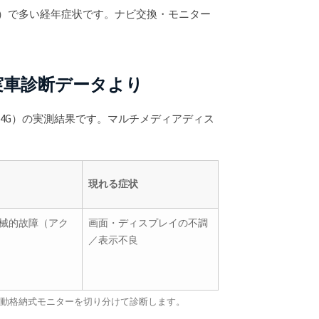
C7）で多い経年症状です。ナビ交換・モニター
実車診断データより
6（4G）の実測結果です。マルチメディアディス
現れる症状
ト機械的故障（アク
画面・ディスプレイの不調
／表示不良
94）と電動格納式モニターを切り分けて診断します。