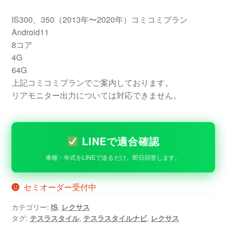
IS300、350（2013年〜2020年）コミコミプラン
Android11
8コア
4G
64G
上記コミコミプランでご案内しております。
リアモニター出力については対応できません。
LINEで適合確認
車種・年式をLINEで送るだけ。即日回答します。
セミオーダー受付中
カテゴリー:
IS
,
レクサス
タグ:
テスラスタイル
,
テスラスタイルナビ
,
レクサス