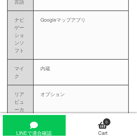
言語
ナビ
Googleマップアプリ
ゲー
ショ
ンソ
フト
マイ
内蔵
ク
リア
オプション
ビュ
ーカ
メラ
0
LINEで適合確認
Cart
付属
／ISOハーネス／USBケーブル／