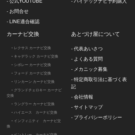
-
公式YOUTUBE
-
ハイテックナビ予約購入
-
お問合せ
-
LINE適合確認
カーナビ交換
あとづけ屋について
・
レクサス カーナビ交換
-
代表あいさつ
・
キャデラック カーナビ交換
-
よくある質問
・
シボレー カーナビ交換
-
メカニック募集
・
フォード カーナビ交換
-
特定商取引法に基づく表
・
リンカーン カーナビ交換
記
・
グランドチェロキー カーナビ
交換
-
会社情報
・
ラングラー カーナビ交換
-
サイトマップ
・
ハイエース カーナビ交換
-
プライバシーポリシー
・
インフィニティ カーナビ交
換
・
ベントレー カーナビ交換