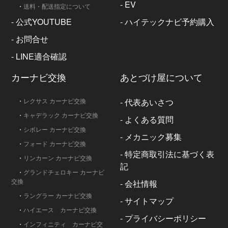
-
EV
・
送料・配送指定について
-
公式YOUTUBE
-
ハイテックナビ予約購入
-
お問合せ
-
LINE適合確認
カーナビ交換
あとづけ屋について
・
レクサス カーナビ交換
-
代表あいさつ
・
キャデラック カーナビ交換
-
よくある質問
・
シボレー カーナビ交換
-
メカニック募集
・
フォード カーナビ交換
-
特定商取引法に基づく表
・
リンカーン カーナビ交換
記
・
グランドチェロキー カーナビ
交換
-
会社情報
・
ラングラー カーナビ交換
-
サイトマップ
・
ハイエース カーナビ交換
-
プライバシーポリシー
・
インフィニティ カーナビ交