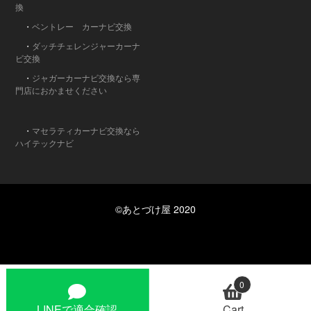
換
・
ベントレー カーナビ交換
・
ダッチチェレンジャーカーナ
ビ交換
・
ジャガーカーナビ交換なら専
門店におかませください
・
マセラティカーナビ交換なら
ハイテックナビ
©あとづけ屋 2020
0
LINEで適合確認
Cart