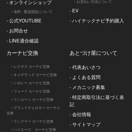
-
オンラインショップ
・
お支払い方法について
-
EV
・
送料・配送指定について
-
公式YOUTUBE
-
ハイテックナビ予約購入
-
お問合せ
-
LINE適合確認
カーナビ交換
あとづけ屋について
・
レクサス カーナビ交換
-
代表あいさつ
・
キャデラック カーナビ交換
-
よくある質問
・
シボレー カーナビ交換
-
メカニック募集
・
フォード カーナビ交換
-
特定商取引法に基づく表
・
リンカーン カーナビ交換
記
・
グランドチェロキー カーナビ
交換
-
会社情報
・
ラングラー カーナビ交換
-
サイトマップ
・
ハイエース カーナビ交換