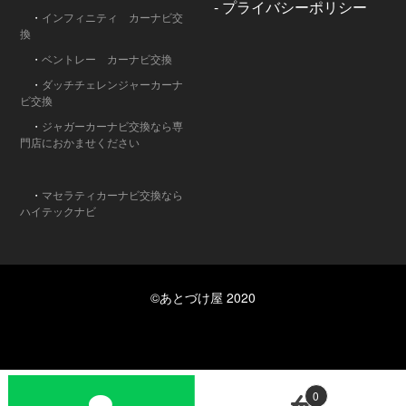
-
プライバシーポリシー
・
インフィニティ カーナビ交
換
・
ベントレー カーナビ交換
・
ダッチチェレンジャーカーナ
ビ交換
・
ジャガーカーナビ交換なら専
門店におかませください
・
マセラティカーナビ交換なら
ハイテックナビ
©あとづけ屋 2020
0