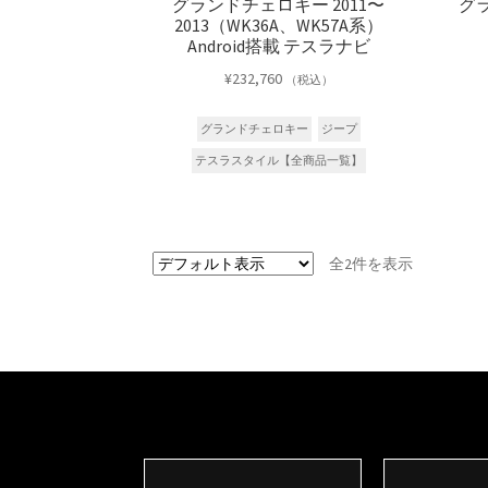
グランドチェロキー 2011〜
グラ
2013（WK36A、WK57A系）
Android搭載 テスラナビ
¥
232,760
（税込）
グランドチェロキー
ジープ
テスラスタイル【全商品一覧】
全2件を表示