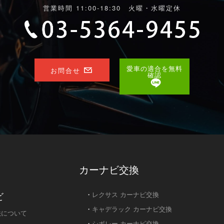
営業時間 11:00-18:30 火曜・水曜定休
愛車の適合を無料
お問合せ
確認
カーナビ交換
ビ
・
レクサス カーナビ交換
・
キャデラック カーナビ交換
法について
・
シボレー カーナビ交換