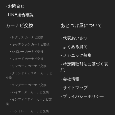
-
お問合せ
-
LINE適合確認
カーナビ交換
あとづけ屋について
・
レクサス カーナビ交換
-
代表あいさつ
・
キャデラック カーナビ交換
-
よくある質問
・
シボレー カーナビ交換
-
メカニック募集
・
フォード カーナビ交換
-
特定商取引法に基づく表
・
リンカーン カーナビ交換
記
・
グランドチェロキー カーナビ
交換
-
会社情報
・
ラングラー カーナビ交換
-
サイトマップ
・
ハイエース カーナビ交換
-
プライバシーポリシー
・
インフィニティ カーナビ交
換
・
ベントレー カーナビ交換