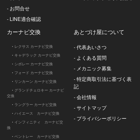
-
お問合せ
-
LINE適合確認
カーナビ交換
あとづけ屋について
・
レクサス カーナビ交換
-
代表あいさつ
・
キャデラック カーナビ交換
-
よくある質問
・
シボレー カーナビ交換
-
メカニック募集
・
フォード カーナビ交換
-
特定商取引法に基づく表
・
リンカーン カーナビ交換
記
・
グランドチェロキー カーナビ
交換
-
会社情報
・
ラングラー カーナビ交換
-
サイトマップ
・
ハイエース カーナビ交換
-
プライバシーポリシー
・
インフィニティ カーナビ交
換
・
ベントレー カーナビ交換