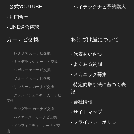
-
公式YOUTUBE
-
ハイテックナビ予約購入
-
お問合せ
-
LINE適合確認
カーナビ交換
あとづけ屋について
・
レクサス カーナビ交換
-
代表あいさつ
・
キャデラック カーナビ交換
-
よくある質問
・
シボレー カーナビ交換
-
メカニック募集
・
フォード カーナビ交換
-
特定商取引法に基づく表
・
リンカーン カーナビ交換
記
・
グランドチェロキー カーナビ
交換
-
会社情報
・
ラングラー カーナビ交換
-
サイトマップ
・
ハイエース カーナビ交換
-
プライバシーポリシー
・
インフィニティ カーナビ交
換