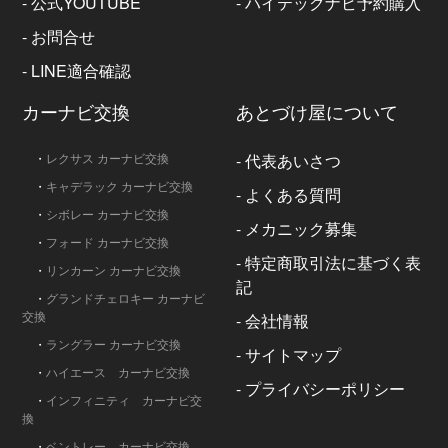
-
公式YOUTUBE
-
ハイテックナビ予約購入
-
お問合せ
-
LINE適合確認
カーナビ交換
あとづけ屋について
・
レクサス カーナビ交換
-
代表あいさつ
・
キャデラック カーナビ交換
-
よくある質問
・
シボレー カーナビ交換
-
メカニック募集
・
フォード カーナビ交換
-
特定商取引法に基づく表
・
リンカーン カーナビ交換
記
・
グランドチェロキー カーナビ
交換
-
会社情報
・
ラングラー カーナビ交換
-
サイトマップ
・
ハイエース カーナビ交換
-
プライバシーポリシー
・
インフィニティ カーナビ交
換
・
ベントレー カーナビ交換