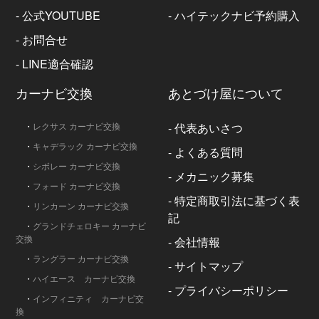
-
公式YOUTUBE
-
ハイテックナビ予約購入
-
お問合せ
-
LINE適合確認
カーナビ交換
あとづけ屋について
・
レクサス カーナビ交換
-
代表あいさつ
・
キャデラック カーナビ交換
-
よくある質問
・
シボレー カーナビ交換
-
メカニック募集
・
フォード カーナビ交換
-
特定商取引法に基づく表
・
リンカーン カーナビ交換
記
・
グランドチェロキー カーナビ
交換
-
会社情報
・
ラングラー カーナビ交換
-
サイトマップ
・
ハイエース カーナビ交換
-
プライバシーポリシー
・
インフィニティ カーナビ交
換