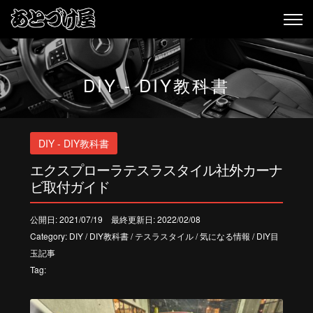
DIY - DIY教科書
DIY - DIY教科書
エクスプローラテスラスタイル社外カーナ
ビ取付ガイド
公開日: 2021/07/19 最終更新日: 2022/02/08
Category:
DIY
/
DIY教科書
/
テスラスタイル
/
気になる情報
/
DIY目
玉記事
Tag: