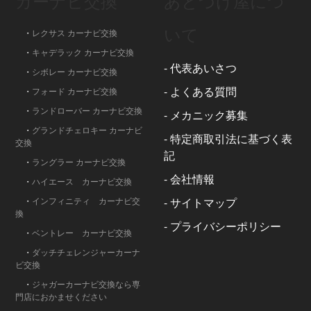
カーナビ交換
あとづけ屋につ
いて
・
レクサス カーナビ交換
・
キャデラック カーナビ交換
-
代表あいさつ
・
シボレー カーナビ交換
-
よくある質問
・
フォード カーナビ交換
・
ランドローバー カーナビ交換
-
メカニック募集
・
グランドチェロキー カーナビ
-
特定商取引法に基づく表
交換
記
・
ラングラー カーナビ交換
-
会社情報
・
ハイエース カーナビ交換
・
インフィニティ カーナビ交
-
サイトマップ
換
-
プライバシーポリシー
・
ベントレー カーナビ交換
・
ダッチチェレンジャーカーナ
ビ交換
・
ジャガーカーナビ交換なら専
門店におかませください