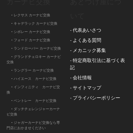
カーナビ交換
あとづけ屋につ
いて
・
レクサス カーナビ交換
・
キャデラック カーナビ交換
-
代表あいさつ
・
シボレー カーナビ交換
-
よくある質問
・
フォード カーナビ交換
・
ランドローバー カーナビ交換
-
メカニック募集
・
グランドチェロキー カーナビ
-
特定商取引法に基づく表
交換
記
・
ラングラー カーナビ交換
-
会社情報
・
ハイエース カーナビ交換
・
インフィニティ カーナビ交
-
サイトマップ
換
-
プライバシーポリシー
・
ベントレー カーナビ交換
・
ダッチチェレンジャーカーナ
ビ交換
・
ジャガーカーナビ交換なら専
門店におかませください