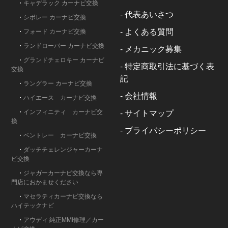
・
キャデラック カーナビ交換
-
代表あいさつ
・
シボレー カーナビ交換
-
よくある質問
・
フォード カーナビ交換
・
ランドローバー カーナビ交換
-
メカニック募集
・
グランドチェロキー カーナビ
-
特定商取引法に基づく表
交換
記
・
ラングラー カーナビ交換
-
会社情報
・
ハイエース カーナビ交換
・
インフィニティ カーナビ交
-
サイトマップ
換
-
プライバシーポリシー
・
ベントレー カーナビ交換
・
ダッチチェレンジャーカーナ
ビ交換
・
ジャガーカーナビ交換なら専
門店におかませください
・
マセラティカーナビ交換なら
ハイテックナビ
・
アウディ 純正MMI修理／カー