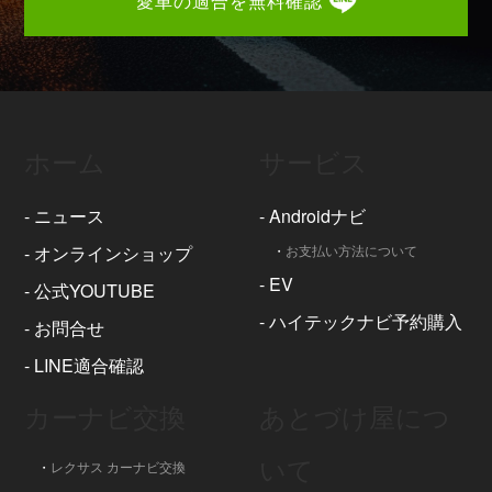
愛車の適合を無料確認
ホーム
サービス
-
ニュース
-
Androidナビ
-
オンラインショップ
・
お支払い方法について
-
EV
-
公式YOUTUBE
-
ハイテックナビ予約購入
-
お問合せ
-
LINE適合確認
カーナビ交換
あとづけ屋につ
いて
・
レクサス カーナビ交換