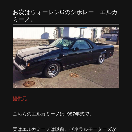
お次はウォーレン
G
のシボレー エルカ
ミーノ。
提供元
こちらのエルカミーノは
1987
年式で、
実はエルカミーノは以前、ゼネラルモーターズが