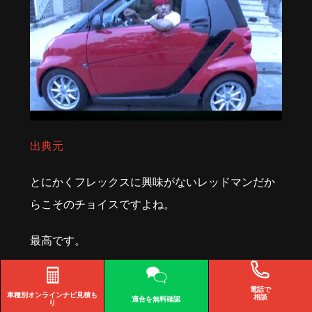
出典元
とにかくフレックスに興味がないレッドマンだか
らこそのチョイスですよね。
最高です。
電話で
車種別オンライン
ナビ見積も
相談
適合を
無料確認
り