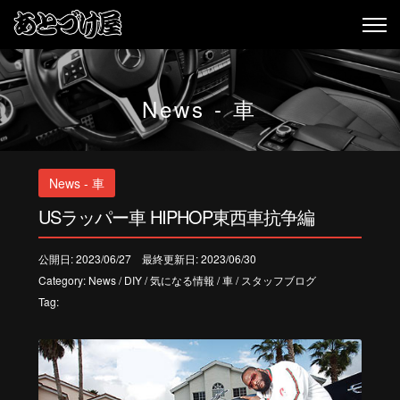
News - 車
News - 車
USラッパー車 HIPHOP東西車抗争編
公開日: 2023/06/27 最終更新日: 2023/06/30
Category:
News
/
DIY
/
気になる情報
/
車
/
スタッフブログ
Tag: