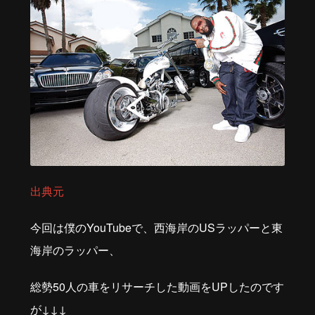
出典元
今回は僕の
YouTube
で、西海岸のUSラッパーと東
海岸のラッパー、
総勢
50
人の車をリサーチした動画を
UP
したのです
が↓↓↓