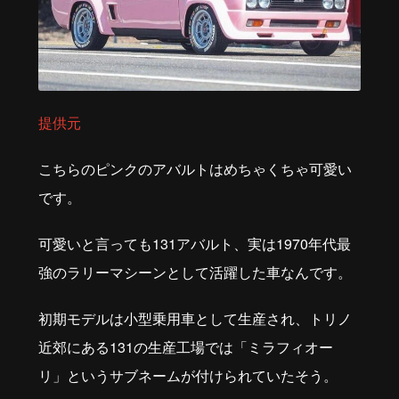
提供元
こちらのピンクのアバルトはめちゃくちゃ可愛い
です。
可愛いと言っても
131
アバルト、実は
1970
年代最
強のラリーマシーンとして活躍した車なんです。
初期モデルは小型乗用車として生産され、トリノ
近郊にある
131
の生産工場では「ミラフィオー
リ」というサブネームが付けられていたそう。