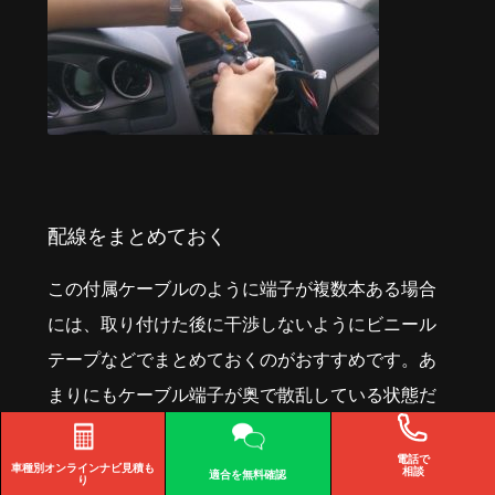
配線をまとめておく
この付属ケーブルのように端子が複数本ある場合
には、取り付けた後に干渉しないようにビニール
テープなどでまとめておくのがおすすめです。あ
まりにもケーブル端子が奥で散乱している状態だ
と、アイドリング時などに端子同士が当たって異
電話で
音を発生することもあります。ナビそのものの動
車種別オンライン
ナビ見積も
相談
適合を
無料確認
り