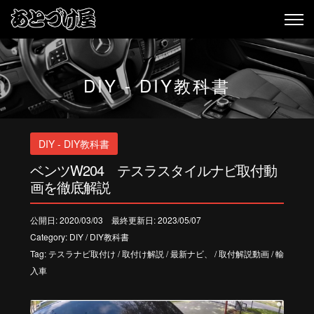
DIY - DIY教科書
DIY - DIY教科書
ベンツW204 テスラスタイルナビ取付動
画を徹底解説
公開日: 2020/03/03 最終更新日: 2023/05/07
Category:
DIY
/
DIY教科書
Tag:
テスラナビ取付け
/
取付け解説
/
最新ナビ、
/
取付解説動画
/
輸
入車