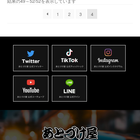
結果の49～52/52を表示しています
1
2
3
4