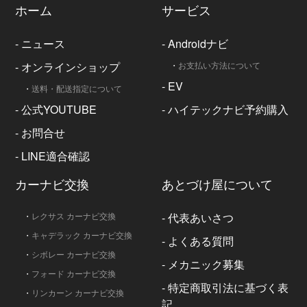
ホーム
サービス
-
ニュース
-
Androidナビ
-
オンラインショップ
・
お支払い方法について
-
EV
・
送料・配送指定について
-
公式YOUTUBE
-
ハイテックナビ予約購入
-
お問合せ
-
LINE適合確認
カーナビ交換
あとづけ屋について
・
レクサス カーナビ交換
-
代表あいさつ
・
キャデラック カーナビ交換
-
よくある質問
・
シボレー カーナビ交換
-
メカニック募集
・
フォード カーナビ交換
-
特定商取引法に基づく表
・
リンカーン カーナビ交換
記