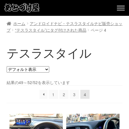
ホーム
アンドロイドナビ・テスラスタイルナビ販売ショッ
プ
“テスラスタイル”にタグ付けされた商品
ページ 4
テスラスタイル
結果の49～52/52を表示しています
1
2
3
4