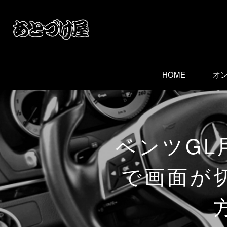
HOME
オ
ベンツG
で画面が