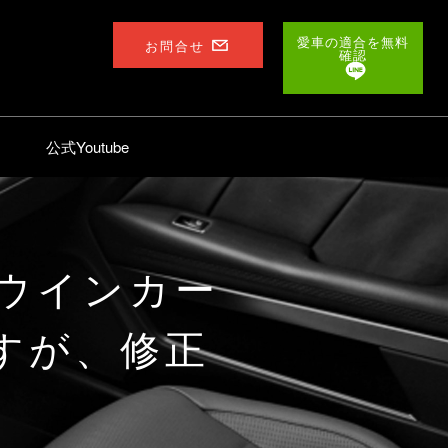
愛車の適合を無料
お問合せ
確認
公式Youtube
ウインカー
すが、修正
。