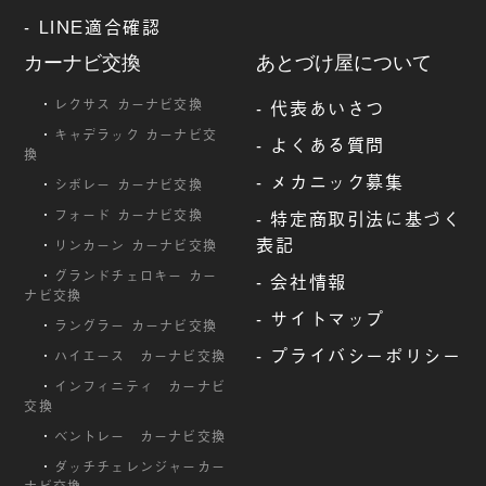
-
LINE適合確認
カーナビ交換
あとづけ屋について
・
レクサス カーナビ交換
-
代表あいさつ
・
キャデラック カーナビ交
-
よくある質問
換
-
メカニック募集
・
シボレー カーナビ交換
・
フォード カーナビ交換
-
特定商取引法に基づく
表記
・
リンカーン カーナビ交換
・
グランドチェロキー カー
-
会社情報
ナビ交換
-
サイトマップ
・
ラングラー カーナビ交換
-
プライバシーポリシー
・
ハイエース カーナビ交換
・
インフィニティ カーナビ
交換
・
ベントレー カーナビ交換
・
ダッチチェレンジャーカー